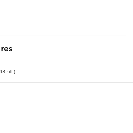
res
 : ill.)