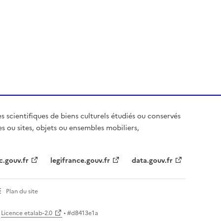
es scientifiques de biens culturels étudiés ou conservés
es ou sites, objets ou ensembles mobiliers,
c.gouv.fr
legifrance.gouv.fr
data.gouv.fr
Plan du site
Licence etalab-2.0
• #
d8413e1a