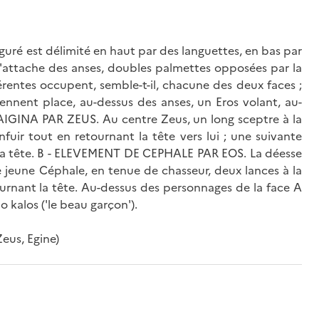
 figuré est délimité en haut par des languettes, en bas par
 l'attache des anses, doubles palmettes opposées par la
érentes occupent, semble-t-il, chacune des deux faces ;
rennent place, au-dessus des anses, un Eros volant, au-
AIGINA PAR ZEUS. Au centre Zeus, un long sceptre à la
enfuir tout en retournant la tête vers lui ; une suivante
si la tête. B - ELEVEMENT DE CEPHALE PAR EOS. La déesse
 le jeune Céphale, en tenue de chasseur, deux lances à la
ournant la tête. Au-dessus des personnages de la face A
o kalos ('le beau garçon').
eus, Egine)