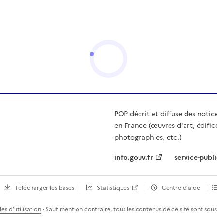
POP décrit et diffuse des notic
en France (œuvres d'art, édific
photographies, etc.)
info.gouv.fr
service-publi
Télécharger les bases
Statistiques
Centre d’aide
es d'utilisation
· Sauf mention contraire, tous les contenus de ce site sont sous