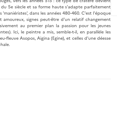
ouges, vers les années 515 : ce type de cratère devient
du 5e siècle et sa forme haute s'adapte parfaitement
s 'maniéristes', dans les années 480-460. C'est l'époque
t amoureux, signes peut-être d'un relatif changement
sivement au premier plan la passion pour les jeunes
es). Ici, le peintre a mis, semble-t-il, en parallèle les
eu-fleuve Asopos, Aigina (Egine), et celles d'une déesse
hale.