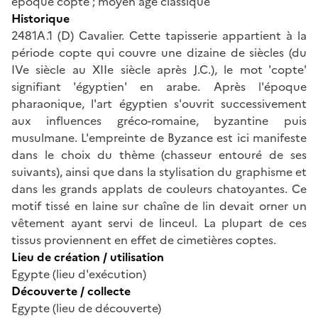
époque copte ; moyen âge classique
Historique
2481A.1 (D) Cavalier. Cette tapisserie appartient à la
période copte qui couvre une dizaine de siècles (du
IVe siècle au XIIe siècle après J.C.), le mot 'copte'
signifiant 'égyptien' en arabe. Après l'époque
pharaonique, l'art égyptien s'ouvrit successivement
aux influences gréco-romaine, byzantine puis
musulmane. L'empreinte de Byzance est ici manifeste
dans le choix du thème (chasseur entouré de ses
suivants), ainsi que dans la stylisation du graphisme et
dans les grands applats de couleurs chatoyantes. Ce
motif tissé en laine sur chaîne de lin devait orner un
vêtement ayant servi de linceul. La plupart de ces
tissus proviennent en effet de cimetières coptes.
Lieu de création / utilisation
Egypte (lieu d'exécution)
Découverte / collecte
Egypte (lieu de découverte)