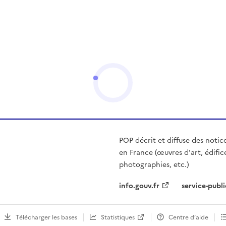
POP décrit et diffuse des notic
en France (œuvres d'art, édific
photographies, etc.)
info.gouv.fr
service-publi
Télécharger les bases
Statistiques
Centre d’aide