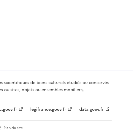
es scientifiques de biens culturels étudiés ou conservés
es ou sites, objets ou ensembles mobiliers,
c.gouv.fr
legifrance.gouv.fr
data.gouv.fr
Plan du site