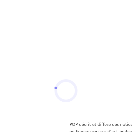
POP décrit et diffuse des notic
en France (œuvres d'art, édific