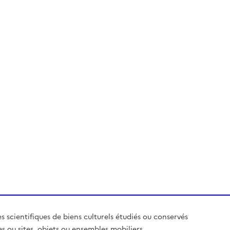
es scientifiques de biens culturels étudiés ou conservés
es ou sites, objets ou ensembles mobiliers,