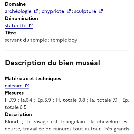
Domaine
archéologie
;
chypriote
;
sculpture
Dénomination
statuette
Titre
servant du temple ; temple boy
Description du bien muséal
Matériaux et techniques
calcaire
Mesures
H.7.9 ; la.6.4 ; Ep.5.9 ; H. totale 9.8 ; la. totale 7.1 ; Ep.
totale 6.5
Description
Blond. ; Le visage est triangulaire, la chevelure est
courte, travaillée de rainures tout autour. Très grands