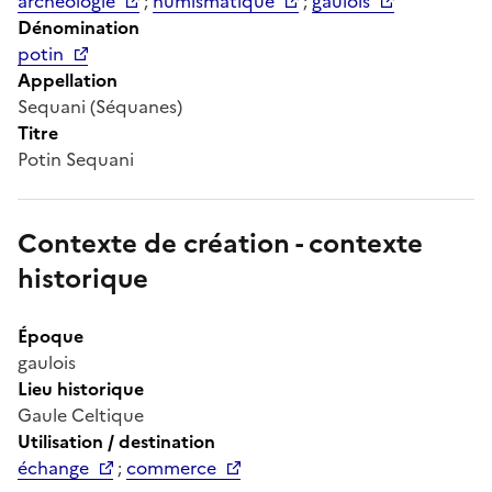
archéologie
;
numismatique
;
gaulois
Dénomination
potin
Appellation
Sequani (Séquanes)
Titre
Potin Sequani
Contexte de création - contexte
historique
Époque
gaulois
Lieu historique
Gaule Celtique
Utilisation / destination
échange
;
commerce