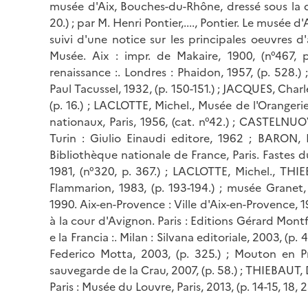
musée d'Aix, Bouches-du-Rhône, dressé sous la di
20.) ; par M. Henri Pontier,...., Pontier. Le musée
suivi d'une notice sur les principales oeuvres d
Musée. Aix : impr. de Makaire, 1900, (n°467, p
renaissance :. Londres : Phaidon, 1957, (p. 528.) ;
Paul Tacussel, 1932, (p. 150-151.) ; JACQUES, Charle
(p. 16.) ; LACLOTTE, Michel., Musée de l'Orangerie
nationaux, Paris, 1956, (cat. n°42.) ; CASTELNUOV
Turin : Giulio Einaudi editore, 1962 ; BARON, F
Bibliothèque nationale de France, Paris. Fastes d
1981, (n°320, p. 367.) ; LACLOTTE, Michel., THIE
Flammarion, 1983, (p. 193-194.) ; musée Granet,
1990. Aix-en-Provence : Ville d'Aix-en-Provence, 
à la cour d'Avignon. Paris : Editions Gérard Mon
e la Francia :. Milan : Silvana editoriale, 2003, (p
Federico Motta, 2003, (p. 325.) ; Mouton en Pro
sauvegarde de la Crau, 2007, (p. 58.) ; THIEBAUT
Paris : Musée du Louvre, Paris, 2013, (p. 14-15, 18, 