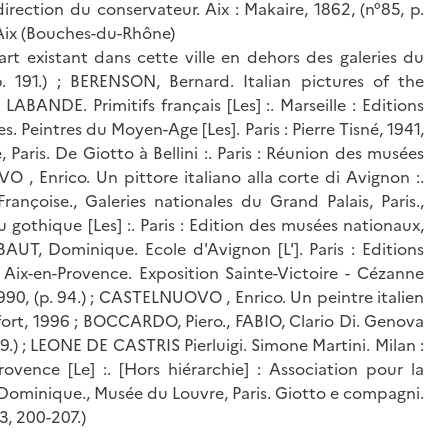
rection du conservateur. Aix : Makaire, 1862, (n°85, p.
 d'Aix (Bouches-du-Rhône)
'art existant dans cette ville en dehors des galeries du
. 191.) ; BERENSON, Bernard. Italian pictures of the
 LABANDE. Primitifs français [Les] :. Marseille : Editions
s. Peintres du Moyen-Age [Les]. Paris : Pierre Tisné, 1941,
, Paris. De Giotto à Bellini :. Paris : Réunion des musées
O , Enrico. Un pittore italiano alla corte di Avignon :.
rançoise., Galeries nationales du Grand Palais, Paris.,
u gothique [Les] :. Paris : Edition des musées nationaux,
BAUT, Dominique. Ecole d'Avignon [L']. Paris : Editions
 Aix-en-Provence. Exposition Sainte-Victoire - Cézanne
1990, (p. 94.) ; CASTELNUOVO , Enrico. Un peintre italien
tfort, 1996 ; BOCCARDO, Piero., FABIO, Clario Di. Genova
. 49.) ; LEONE DE CASTRIS Pierluigi. Simone Martini. Milan :
vence [Le] :. [Hors hiérarchie] : Association pour la
, Dominique., Musée du Louvre, Paris. Giotto e compagni.
23, 200-207.)