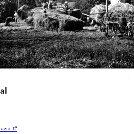
al
logie