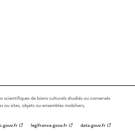
es scientifiques de biens culturels étudiés ou conservés
es ou sites, objets ou ensembles mobiliers,
c.gouv.fr
legifrance.gouv.fr
data.gouv.fr