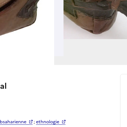
al
ubsaharienne
;
ethnologie