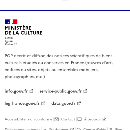
MINISTÈRE
DE LA CULTURE
POP décrit et diffuse des notices scientifiques de biens
culturels étudiés ou conservés en France (œuvres d'art,
édifices ou sites, objets ou ensembles mobiliers,
photographies, etc.)
info.gouv.fr
service-public.gouv.fr
legifrance.gouv.fr
data.gouv.fr
Accessibilité : non conforme
Contact
À propos
Télécharger les bases
Statistiques
Centre d’aide
Plan