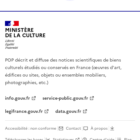
MINISTÈRE
DE LA CULTURE
POP décrit et diffuse des notices scientifiques de biens
culturels étudiés ou conservés en France (œuvres d'art,
édifices ou sites, objets ou ensembles mobiliers,
photographies, etc.)
info.gouv.fr
service-public.gouv.fr
legifrance.gouv.fr
data.gouv.fr
Accessibilité : non conforme
Contact
À propos
Télécharger les bases
Statistiques
Centre d’aide
Plan