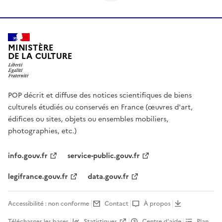
MINISTÈRE
DE LA CULTURE
POP décrit et diffuse des notices scientifiques de biens
culturels étudiés ou conservés en France (œuvres d'art,
édifices ou sites, objets ou ensembles mobiliers,
photographies, etc.)
info.gouv.fr
service-public.gouv.fr
legifrance.gouv.fr
data.gouv.fr
Accessibilité : non conforme
Contact
À propos
Télécharger les bases
Statistiques
Centre d’aide
Plan