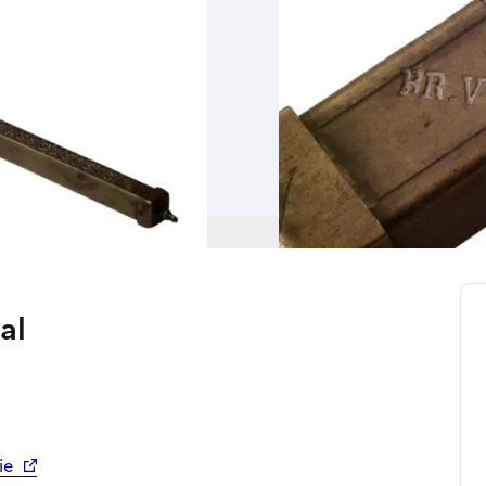
al
ie