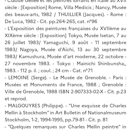
- Claude Gellée et les peintres lorrains en Italie au XVII
siècle : [Exposition] Rome, Villa Medicis ; Nancy, Musée
des beaux-arts, 1982 / THUILLIER (Jacques). - Rome :
De Luca, 1982 - Cit. pp.264-265, cat. n°96
- L'Exposition des peintures françaises du XVIIème au
XIXème siècle : [Exposition] Tokyo, Musée Isetan, 7 au
26 juillet 1983/ Yamaguchi, 9 août - 11 septembre
1983/ Nagoya, Musée d'Aïchi, 13 au 30 septembre
1983/ Kamushura, Musée d'art moderne, 22 octobre -
27 novembre 1983. - Tokyo : Mainichi Shinbunsha,,
1983. - 112 p. il. ; coul. ; 24 cm - Cat. n°71
- LEMOINE (Serge). - Le Musée de Grenoble. - Paris :
Musées et Monuments de France, 1988 ; Grenoble :
Ville de Grenoble, 1988 ISBN 2-907333-02-X - Cit. p.23
et reprod.
- MALGOUYRES (Philippe). - "Une esquisse de Charles
Mellin à Stockholm" in Art Bulletin of Nationalmuseum
Stockholm, 1-2, 1994-1995, pp.79-81 - Cit. p. 81
- "Quelques remarques sur Charles Mellin peintre" in