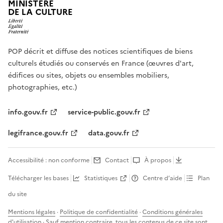
MINISTÈRE
DE LA CULTURE
POP décrit et diffuse des notices scientifiques de biens
culturels étudiés ou conservés en France (œuvres d'art,
édifices ou sites, objets ou ensembles mobiliers,
photographies, etc.)
info.gouv.fr
service-public.gouv.fr
legifrance.gouv.fr
data.gouv.fr
Accessibilité : non conforme
Contact
À propos
Télécharger les bases
Statistiques
Centre d’aide
Plan
du site
Mentions légales
·
Politique de confidentialité
·
Conditions générales
d'utilisation
· Sauf mention contraire, tous les contenus de ce site sont