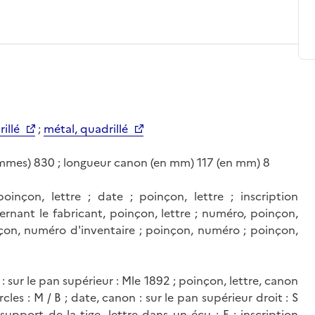
illé
;
métal, quadrillé
rammes) 830 ; longueur canon (en mm) 117 (en mm) 8
inçon, lettre ; date ; poinçon, lettre ; inscription
rnant le fabricant, poinçon, lettre ; numéro, poinçon,
inçon, numéro d'inventaire ; poinçon, numéro ; poinçon,
 sur le pan supérieur : Mle 1892 ; poinçon, lettre, canon
cles : M / B ; date, canon : sur le pan supérieur droit : S
 support de la tige, lettre dans un écu : F ; inscription