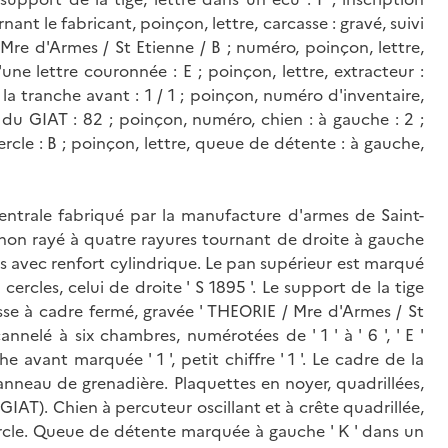
nt le fabricant, poinçon, lettre, carcasse : gravé, suivi
Mre d'Armes / St Etienne / B ; numéro, poinçon, lettre,
une lettre couronnée : E ; poinçon, lettre, extracteur :
r la tranche avant : 1 / 1 ; poinçon, numéro d'inventaire,
du GIAT : 82 ; poinçon, numéro, chien : à gauche : 2 ;
cercle : B ; poinçon, lettre, queue de détente : à gauche,
entrale fabriqué par la manufacture d'armes de Saint-
on rayé à quatre rayures tournant de droite à gauche
ans avec renfort cylindrique. Le pan supérieur est marqué
s cercles, celui de droite ' S 1895 '. Le support de la tige
asse à cadre fermé, gravée ' THEORIE / Mre d'Armes / St
cannelé à six chambres, numérotées de ' 1 ' à ' 6 ', ' E '
he avant marquée ' 1 ', petit chiffre ' 1 '. Le cadre de la
anneau de grenadière. Plaquettes en noyer, quadrillées,
GIAT). Chien à percuteur oscillant et à crête quadrillée,
cercle. Queue de détente marquée à gauche ' K ' dans un