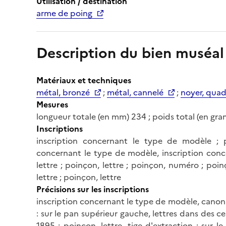
Utilisation / destination
arme de poing
Description du bien muséal
Matériaux et techniques
métal, bronzé
;
métal, cannelé
;
noyer, quadr
Mesures
longueur totale (en mm) 234 ; poids total (en g
Inscriptions
inscription concernant le type de modèle ; po
concernant le type de modèle, inscription conce
lettre ; poinçon, lettre ; poinçon, numéro ; po
lettre ; poinçon, lettre
Précisions sur les inscriptions
inscription concernant le type de modèle, canon :
: sur le pan supérieur gauche, lettres dans des cer
1895 ; poinçon, lettre, tige d'extraction : sur le