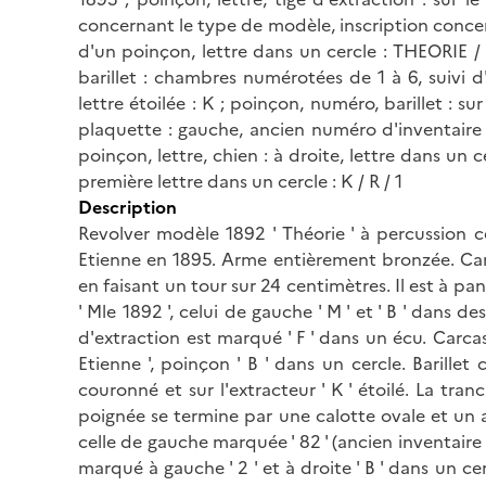
concernant le type de modèle, inscription concerna
d'un poinçon, lettre dans un cercle : THEORIE / 
barillet : chambres numérotées de 1 à 6, suivi d'
lettre étoilée : K ; poinçon, numéro, barillet : su
plaquette : gauche, ancien numéro d'inventaire 
poinçon, lettre, chien : à droite, lettre dans un 
première lettre dans un cercle : K / R / 1
Description
Revolver modèle 1892 ' Théorie ' à percussion c
Etienne en 1895. Arme entièrement bronzée. Can
en faisant un tour sur 24 centimètres. Il est à p
' Mle 1892 ', celui de gauche ' M ' et ' B ' dans de
d'extraction est marqué ' F ' dans un écu. Carc
Etienne ', poinçon ' B ' dans un cercle. Barillet 
couronné et sur l'extracteur ' K ' étoilé. La tranc
poignée se termine par une calotte ovale et un 
celle de gauche marquée ' 82 ' (ancien inventaire 
marqué à gauche ' 2 ' et à droite ' B ' dans un 