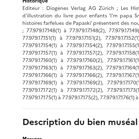
Historique
Editeur : Diogenes Verlag AG Zürich ; Les His
d'illustration du livre pour enfants 'I'm papa 
histoires farfelues de Papaski' présentent des no
; 77.979.17.148(1) à 77.979.17.148(2), 77.979.17.149
77.979.17.151(1) à 77.979.17.151(2), 77.979.17.152(
77.979.17.154(1) à 77.979.17.154(2), 77.979.17.155(
77.979.17.157(1) à 77.979.17.157(2), 77.979.17.158(
77.979.17.160(1) à 77.979.17.160(2), 77.979.17.161(
77.979.17.163(1) à 77.979.17.163(2), 77.979.17.164(
77.979.17.166(1) à 77.979.17.166(2), 77.979.17.167(
77.979.17.169(1) à 77.979.17.169(2), 77.979.17.170(
77.979.17.172(1) à 77.979.17.172(2), 77.979.17.173(
77.979.17.175(1) à 77.979.17.175(2), 77.979.17.176(1) à
Description du bien muséal
Mesures