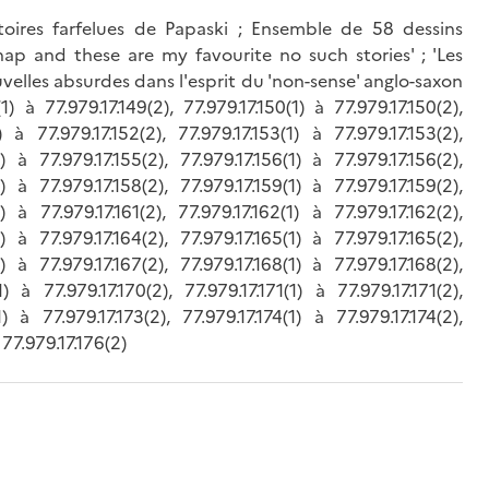
toires farfelues de Papaski ; Ensemble de 58 dessins
Snap and these are my favourite no such stories' ; 'Les
uvelles absurdes dans l'esprit du 'non-sense' anglo-saxon
(1) à 77.979.17.149(2), 77.979.17.150(1) à 77.979.17.150(2),
1) à 77.979.17.152(2), 77.979.17.153(1) à 77.979.17.153(2),
1) à 77.979.17.155(2), 77.979.17.156(1) à 77.979.17.156(2),
1) à 77.979.17.158(2), 77.979.17.159(1) à 77.979.17.159(2),
1) à 77.979.17.161(2), 77.979.17.162(1) à 77.979.17.162(2),
1) à 77.979.17.164(2), 77.979.17.165(1) à 77.979.17.165(2),
1) à 77.979.17.167(2), 77.979.17.168(1) à 77.979.17.168(2),
1) à 77.979.17.170(2), 77.979.17.171(1) à 77.979.17.171(2),
1) à 77.979.17.173(2), 77.979.17.174(1) à 77.979.17.174(2),
 77.979.17.176(2)