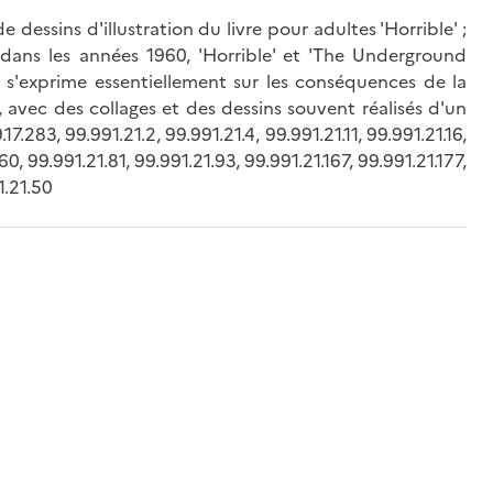
dessins d'illustration du livre pour adultes 'Horrible' ;
 dans les années 1960, 'Horrible' et 'The Underground
 s'exprime essentiellement sur les conséquences de la
s, avec des collages et des dessins souvent réalisés d'un
17.283, 99.991.21.2, 99.991.21.4, 99.991.21.11, 99.991.21.16,
0, 99.991.21.81, 99.991.21.93, 99.991.21.167, 99.991.21.177,
1.21.50