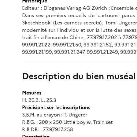
Historique
Editeur : Diogenes Verlag AG Zürich ; Ensemble de 
Dans ses premiers recueils de 'cartoons' parus
Sketchbook' (Les carnets secrets), Tomi Ungerer
modernité sur l'individu et sur la lutte des sexe
trait fin à l'encre de Chine ; 77.979.17.202 à 77.979.
99.991.21.22, 99.991.21.50, 99.991.21.52, 99.991.21.6
99.991.21.199, 99.991.21.247, 99.991.21.249, 99.999
Description du bien muséal
Mesures
H. 20.2, L. 25.3
Précisions sur les inscriptions
S.B.M. au crayon : T. Ungerer
R.B.G. : 200 x 250 Little boy w. Train set
R.B.DR. : 77.979.17.258
Description