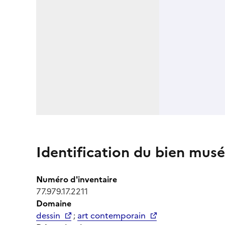
Identification du bien musé
Numéro d'inventaire
77.979.17.2211
Domaine
dessin
;
art contemporain