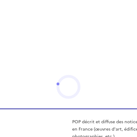
POP décrit et diffuse des notic
en France (œuvres d'art, édific
photographies, etc.)