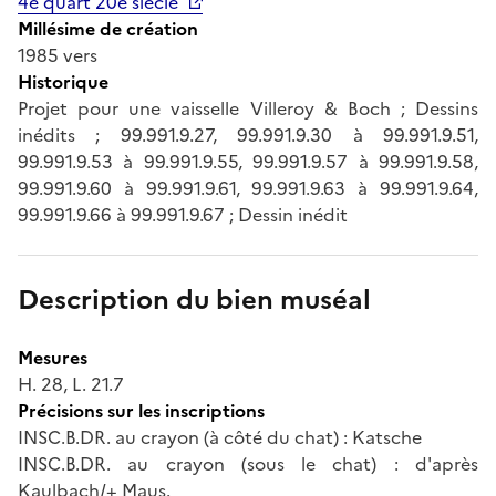
4e quart 20e siècle
Millésime de création
1985 vers
Historique
Projet pour une vaisselle Villeroy & Boch ; Dessins
inédits ; 99.991.9.27, 99.991.9.30 à 99.991.9.51,
99.991.9.53 à 99.991.9.55, 99.991.9.57 à 99.991.9.58,
99.991.9.60 à 99.991.9.61, 99.991.9.63 à 99.991.9.64,
99.991.9.66 à 99.991.9.67 ; Dessin inédit
Description du bien muséal
Mesures
H. 28, L. 21.7
Précisions sur les inscriptions
INSC.B.DR. au crayon (à côté du chat) : Katsche
INSC.B.DR. au crayon (sous le chat) : d'après
Kaulbach/+ Maus.