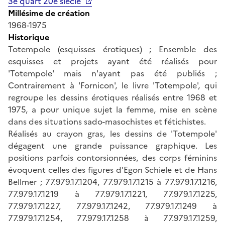
3e quart 20e siècle
Millésime de création
1968-1975
Historique
Totempole (esquisses érotiques) ; Ensemble des
esquisses et projets ayant été réalisés pour
'Totempole' mais n'ayant pas été publiés ;
Contrairement à 'Fornicon', le livre 'Totempole', qui
regroupe les dessins érotiques réalisés entre 1968 et
1975, a pour unique sujet la femme, mise en scène
dans des situations sado-masochistes et fétichistes.
Réalisés au crayon gras, les dessins de 'Totempole'
dégagent une grande puissance graphique. Les
positions parfois contorsionnées, des corps féminins
évoquent celles des figures d'Egon Schiele et de Hans
Bellmer ; 77.979.17.1204, 77.979.17.1215 à 77.979.17.1216,
77.979.17.1219 à 77.979.17.1221, 77.979.17.1225,
77.979.17.1227, 77.979.17.1242, 77.979.17.1249 à
77.979.17.1254, 77.979.17.1258 à 77.979.17.1259,