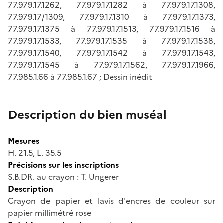
77.979.17.1262, 77.979.17.1282 à 77.979.17.1308,
77.979.17/1309, 77.979.17.1310 à 77.979.17.1373,
77.979.17.1375 à 77.979.17.1513, 77.979.17.1516 à
77.979.17.1533, 77.979.17.1535 à 77.979.17.1538,
77.979.17.1540, 77.979.17.1542 à 77.979.17.1543,
77.979.17.1545 à 77.979.17.1562, 77.979.17.1966,
77.985.1.66 à 77.985.1.67 ; Dessin inédit
Description du bien muséal
Mesures
H. 21.5, L. 35.5
Précisions sur les inscriptions
S.B.DR. au crayon : T. Ungerer
Description
Crayon de papier et lavis d'encres de couleur sur
papier millimétré rose