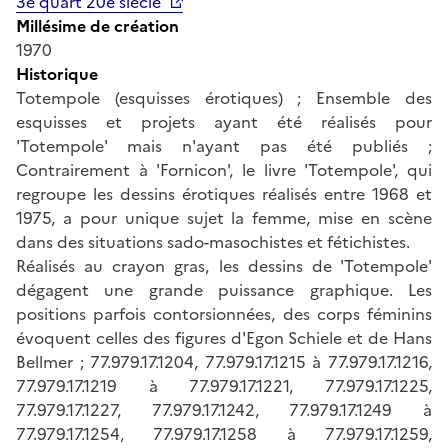
3e quart 20e siècle
Millésime de création
1970
Historique
Totempole (esquisses érotiques) ; Ensemble des
esquisses et projets ayant été réalisés pour
'Totempole' mais n'ayant pas été publiés ;
Contrairement à 'Fornicon', le livre 'Totempole', qui
regroupe les dessins érotiques réalisés entre 1968 et
1975, a pour unique sujet la femme, mise en scène
dans des situations sado-masochistes et fétichistes.
Réalisés au crayon gras, les dessins de 'Totempole'
dégagent une grande puissance graphique. Les
positions parfois contorsionnées, des corps féminins
évoquent celles des figures d'Egon Schiele et de Hans
Bellmer ; 77.979.17.1204, 77.979.17.1215 à 77.979.17.1216,
77.979.17.1219 à 77.979.17.1221, 77.979.17.1225,
77.979.17.1227, 77.979.17.1242, 77.979.17.1249 à
77.979.17.1254, 77.979.17.1258 à 77.979.17.1259,