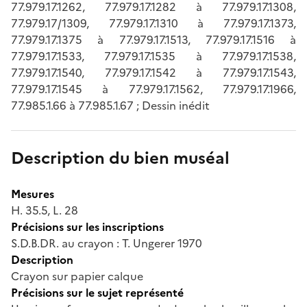
77.979.17.1262, 77.979.17.1282 à 77.979.17.1308,
77.979.17/1309, 77.979.17.1310 à 77.979.17.1373,
77.979.17.1375 à 77.979.17.1513, 77.979.17.1516 à
77.979.17.1533, 77.979.17.1535 à 77.979.17.1538,
77.979.17.1540, 77.979.17.1542 à 77.979.17.1543,
77.979.17.1545 à 77.979.17.1562, 77.979.17.1966,
77.985.1.66 à 77.985.1.67 ; Dessin inédit
Description du bien muséal
Mesures
H. 35.5, L. 28
Précisions sur les inscriptions
S.D.B.DR. au crayon : T. Ungerer 1970
Description
Crayon sur papier calque
Précisions sur le sujet représenté