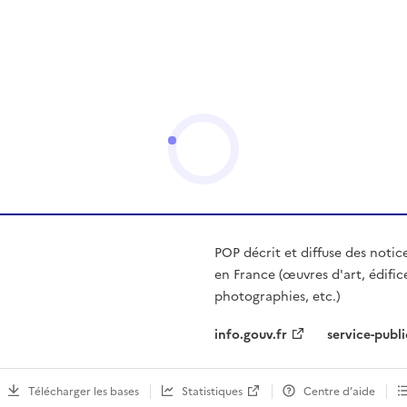
POP décrit et diffuse des notic
en France (œuvres d'art, édific
photographies, etc.)
info.gouv.fr
service-publi
Télécharger les bases
Statistiques
Centre d’aide