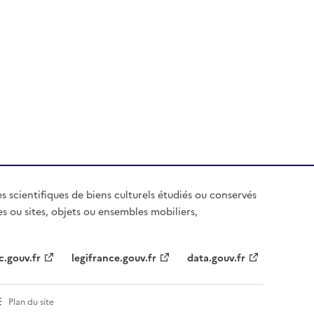
es scientifiques de biens culturels étudiés ou conservés
es ou sites, objets ou ensembles mobiliers,
c.gouv.fr
legifrance.gouv.fr
data.gouv.fr
Plan du site