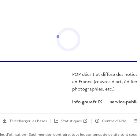
POP décrit et diffuse des notic
en France (œuvres d'art, édific
photographies, etc.)
info.gouv.fr
service-publi
Télécharger les bases
Statistiques
Centre d’aide
es d'utilisation
· Sauf mention contraire, tous les contenus de ce site sont sous