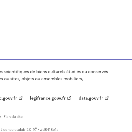
es scientifiques de biens culturels étudiés ou conservés
es ou sites, objets ou ensembles mobiliers,
c.gouv.fr
legifrance.gouv.fr
data.gouv.fr
Plan du site
Licence etalab-2.0
• #
d8413e1a