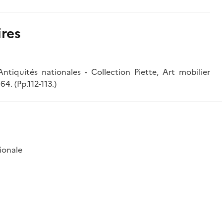
res
uités nationales - Collection Piette, Art mobilier
4. (Pp.112-113.)
ionale