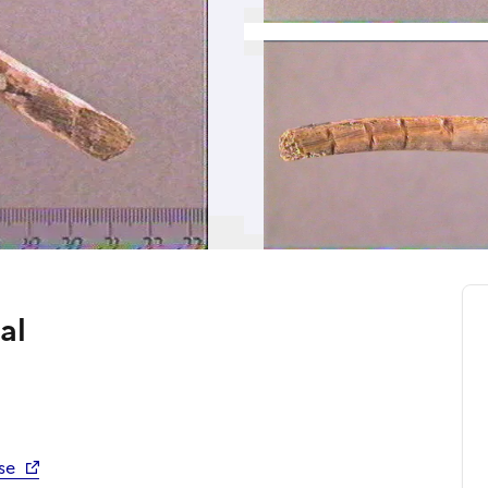
al
se