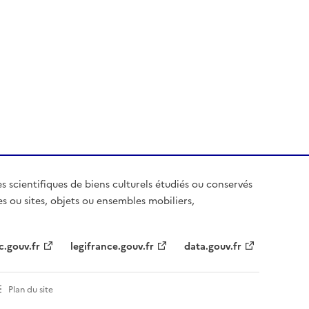
es scientifiques de biens culturels étudiés ou conservés
es ou sites, objets ou ensembles mobiliers,
c.gouv.fr
legifrance.gouv.fr
data.gouv.fr
Plan du site