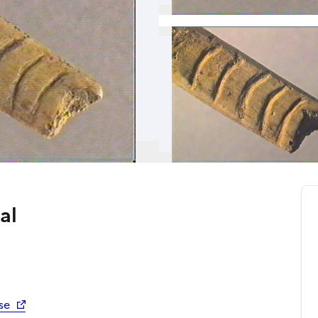
al
se