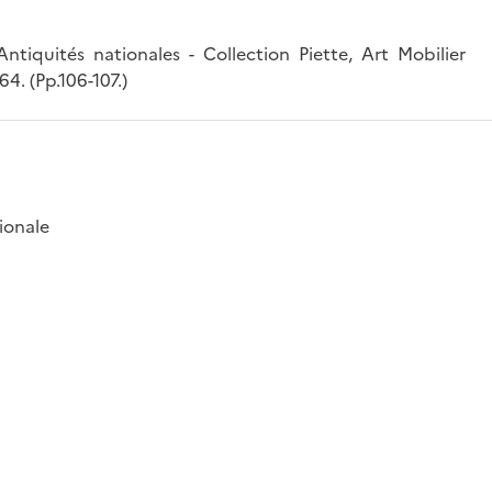
uités nationales - Collection Piette, Art Mobilier
4. (Pp.106-107.)
ionale