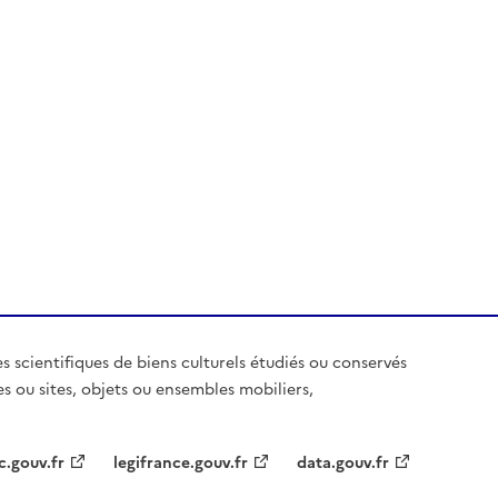
es scientifiques de biens culturels étudiés ou conservés
es ou sites, objets ou ensembles mobiliers,
c.gouv.fr
legifrance.gouv.fr
data.gouv.fr