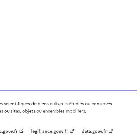
es scientifiques de biens culturels étudiés ou conservés
es ou sites, objets ou ensembles mobiliers,
c.gouv.fr
legifrance.gouv.fr
data.gouv.fr