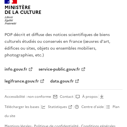
MINISTÈRE
DE LA CULTURE
POP décrit et diffuse des notices scientifiques de biens
culturels étudiés ou conservés en France (œuvres d'art,
édifices ou sites, objets ou ensembles mobiliers,
photographies, etc.)
info.gouv.fr
service-public.gouv.fr
legifrance.gouv.fr
data.gouv.fr
Accessibilité : non conforme
Contact
À propos
Télécharger les bases
Statistiques
Centre d’aide
Plan
du site
Mentions légales
·
Politique de confidentialité
·
Conditions générales