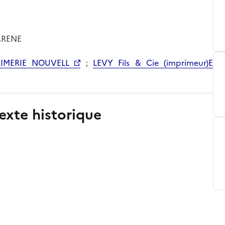
ARENE
RIMERIE NOUVELL
;
LEVY Fils & Cie (imprimeur)E
exte historique