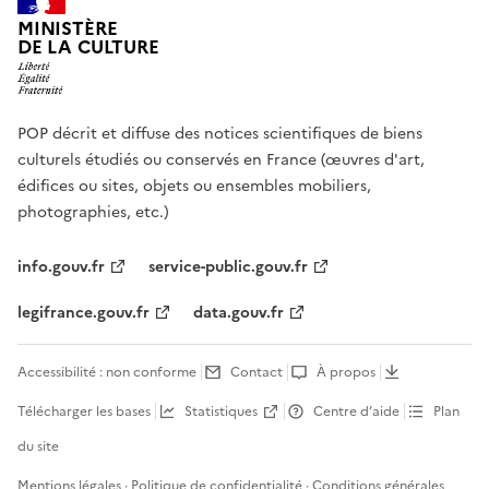
MINISTÈRE
DE LA CULTURE
POP décrit et diffuse des notices scientifiques de biens
culturels étudiés ou conservés en France (œuvres d'art,
édifices ou sites, objets ou ensembles mobiliers,
photographies, etc.)
info.gouv.fr
service-public.gouv.fr
legifrance.gouv.fr
data.gouv.fr
Accessibilité : non conforme
Contact
À propos
Télécharger les bases
Statistiques
Centre d’aide
Plan
du site
Mentions légales
·
Politique de confidentialité
·
Conditions générales