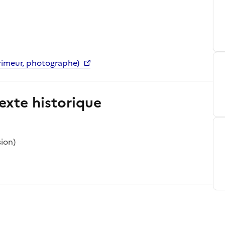
imeur, photographe)
exte historique
sion)