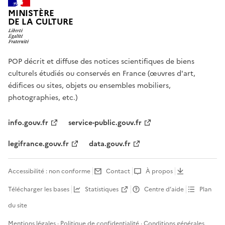
MINISTÈRE
DE LA CULTURE
POP décrit et diffuse des notices scientifiques de biens
culturels étudiés ou conservés en France (œuvres d'art,
édifices ou sites, objets ou ensembles mobiliers,
photographies, etc.)
info.gouv.fr
service-public.gouv.fr
legifrance.gouv.fr
data.gouv.fr
Accessibilité : non conforme
Contact
À propos
Télécharger les bases
Statistiques
Centre d’aide
Plan
du site
Mentions légales
·
Politique de confidentialité
·
Conditions générales