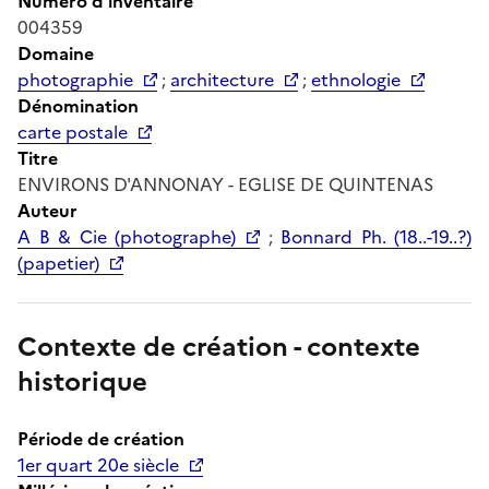
Numéro d'inventaire
004359
Domaine
photographie
;
architecture
;
ethnologie
Dénomination
carte postale
Titre
ENVIRONS D'ANNONAY - EGLISE DE QUINTENAS
Auteur
A B & Cie (photographe)
;
Bonnard Ph. (18..-19..?)
(papetier)
Contexte de création - contexte
historique
Période de création
1er quart 20e siècle