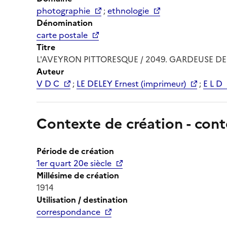
photographie
;
ethnologie
Dénomination
carte postale
Titre
L'AVEYRON PITTORESQUE / 2049. GARDEUSE DE
Auteur
V D C
;
LE DELEY Ernest (imprimeur)
;
E L D
Contexte de création - cont
Période de création
1er quart 20e siècle
Millésime de création
1914
Utilisation / destination
correspondance