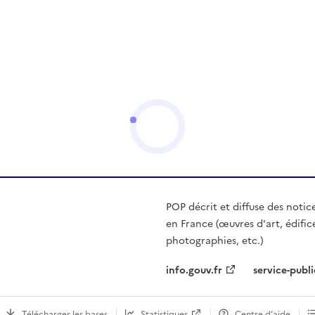
POP décrit et diffuse des notic
en France (œuvres d'art, édific
photographies, etc.)
info.gouv.fr
service-publi
Télécharger les bases
Statistiques
Centre d’aide