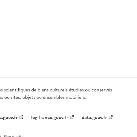
es scientifiques de biens culturels étudiés ou conservés
es ou sites, objets ou ensembles mobiliers,
c.gouv.fr
legifrance.gouv.fr
data.gouv.fr
Plan du site