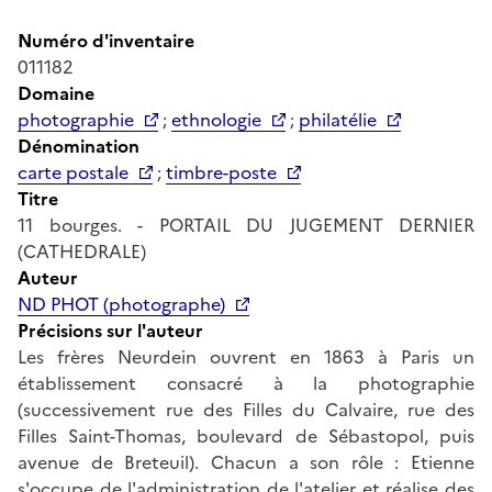
Numéro d'inventaire
011182
Domaine
photographie
;
ethnologie
;
philatélie
Dénomination
carte postale
;
timbre-poste
Titre
11 bourges. - PORTAIL DU JUGEMENT DERNIER
(CATHEDRALE)
Auteur
ND PHOT (photographe)
Précisions sur l'auteur
Les frères Neurdein ouvrent en 1863 à Paris un
établissement consacré à la photographie
(successivement rue des Filles du Calvaire, rue des
Filles Saint-Thomas, boulevard de Sébastopol, puis
avenue de Breteuil). Chacun a son rôle : Etienne
s'occupe de l'administration de l'atelier et réalise des