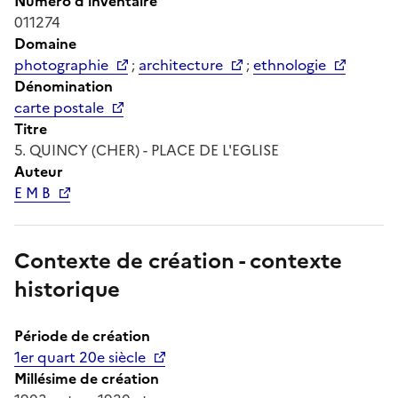
Numéro d'inventaire
011274
Domaine
photographie
;
architecture
;
ethnologie
Dénomination
carte postale
Titre
5. QUINCY (CHER) - PLACE DE L'EGLISE
Auteur
E M B
Contexte de création - contexte
historique
Période de création
1er quart 20e siècle
Millésime de création