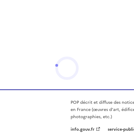
POP décrit et diffuse des notic
en France (œuvres d'art, édific
photographies, etc.)
info.gouv.fr
service-publi