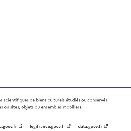
es scientifiques de biens culturels étudiés ou conservés
es ou sites, objets ou ensembles mobiliers,
c.gouv.fr
legifrance.gouv.fr
data.gouv.fr