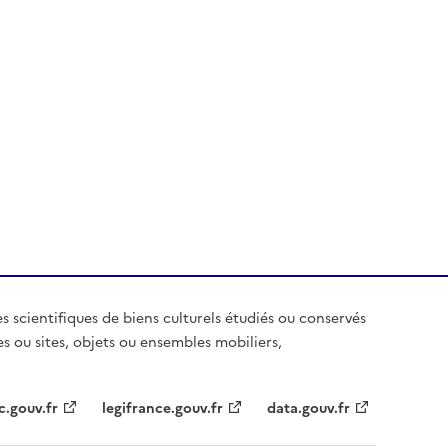
es scientifiques de biens culturels étudiés ou conservés
es ou sites, objets ou ensembles mobiliers,
c.gouv.fr
legifrance.gouv.fr
data.gouv.fr