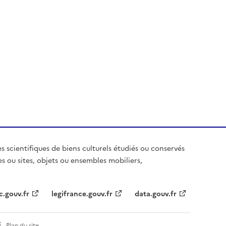
es scientifiques de biens culturels étudiés ou conservés
es ou sites, objets ou ensembles mobiliers,
c.gouv.fr
legifrance.gouv.fr
data.gouv.fr
Plan du site