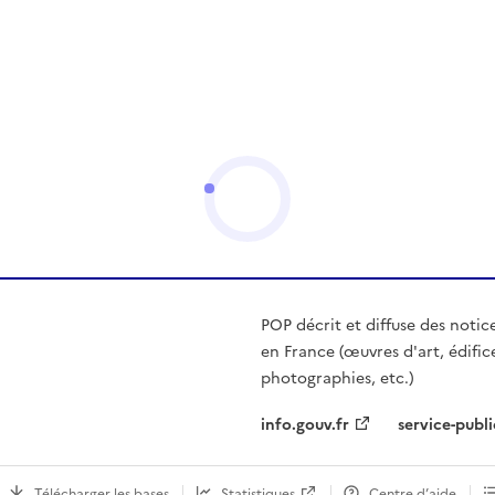
POP décrit et diffuse des notic
en France (œuvres d'art, édific
photographies, etc.)
info.gouv.fr
service-publi
Télécharger les bases
Statistiques
Centre d’aide