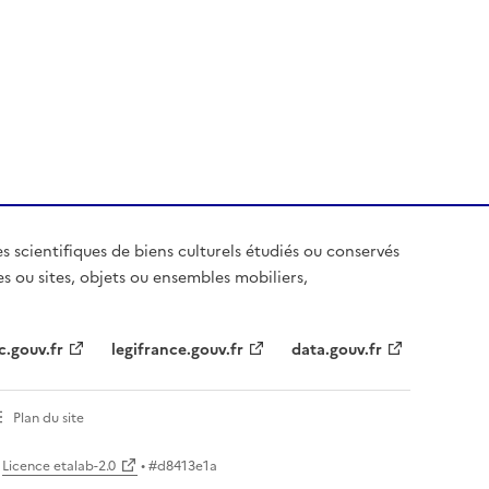
es scientifiques de biens culturels étudiés ou conservés
es ou sites, objets ou ensembles mobiliers,
c.gouv.fr
legifrance.gouv.fr
data.gouv.fr
Plan du site
Licence etalab-2.0
• #
d8413e1a