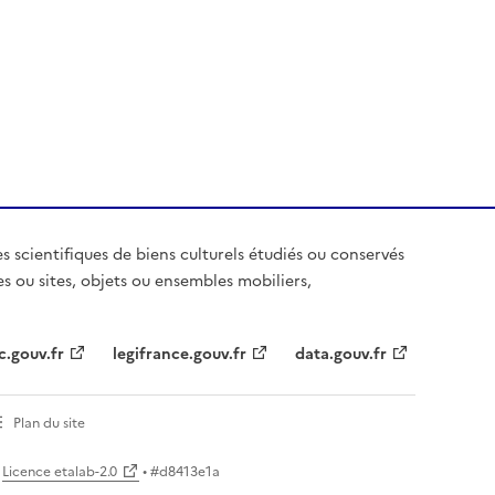
es scientifiques de biens culturels étudiés ou conservés
es ou sites, objets ou ensembles mobiliers,
c.gouv.fr
legifrance.gouv.fr
data.gouv.fr
Plan du site
Licence etalab-2.0
• #
d8413e1a