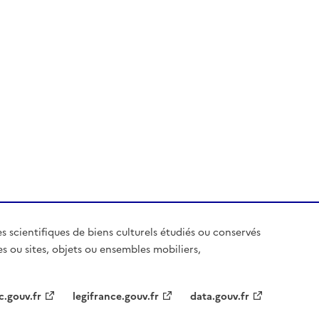
es scientifiques de biens culturels étudiés ou conservés
es ou sites, objets ou ensembles mobiliers,
c.gouv.fr
legifrance.gouv.fr
data.gouv.fr