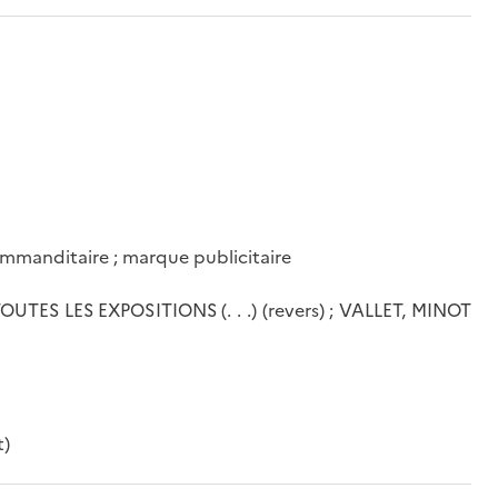
commanditaire ; marque publicitaire
S LES EXPOSITIONS (. . .) (revers) ; VALLET, MINOT
t)