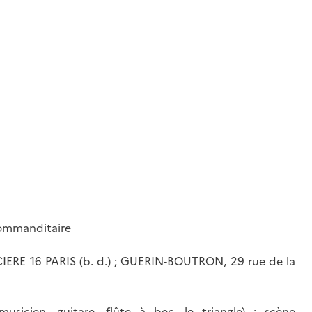
 commanditaire
ERE 16 PARIS (b. d.) ; GUERIN-BOUTRON, 29 rue de la
usicien, guitare, flûte à bec, le triangle) ; scène