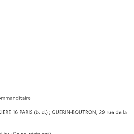
 commanditaire
ERE 16 PARIS (b. d.) ; GUERIN-BOUTRON, 29 rue de la
lier : Chine, récipient)