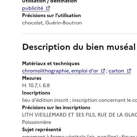
Utilisation / destination
publicité
Précisions sur l'utilisation
chocolat, Guérin-Boutron
Description du bien muséal
Matériaux et techniques
chromolithographie, emploi d'or
;
carton
Mesures
H. 10.7, l. 6.8
Inscriptions
lieu d'édition inscrit ; inscription concernant le
Précisions sur les inscriptions
LITH VIEILLEMARD ET SES FILS, RUE DE LA GLACI
Poissonnière
Sujet représenté
ornement à forme végétale (iris, papillon) ; figure 