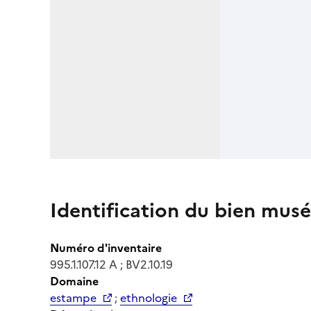
Identification du bien musé
Numéro d'inventaire
995.1.107.12 A ; BV2.10.19
Domaine
estampe
;
ethnologie