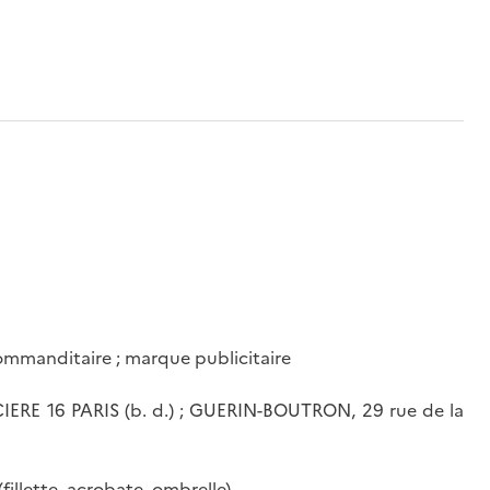
 commanditaire ; marque publicitaire
ERE 16 PARIS (b. d.) ; GUERIN-BOUTRON, 29 rue de la
(fillette, acrobate, ombrelle)