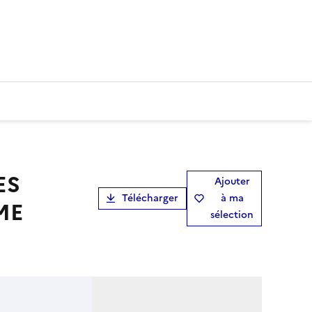
ES
Ajouter
Télécharger
à ma
ME
sélection