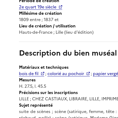
Période de création
2e quart 19e siècle
Millésime de création
1809 entre ; 1837 et
Lieu de création / utilisation
Hauts-de-France ; Lille (lieu d'édition)
Description du bien muséal
Matériaux et techniques
bois de fil
;
colorié au pochoir
;
papier verg
Mesures
H. 27.5, l. 45.5
Précisions sur les inscriptions
LILLE ; CHEZ CASTIAUX, LIBRAIRE, LILLE, IMPRI
Sujet représenté
suite de scènes ; scène (satirique, femme, tête 
réchaud, poêle) ; scène (satirique, Madame Gigo