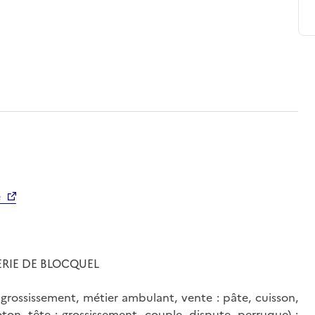
é
MERIE DE BLOCQUEL
: grossissement, métier ambulant, vente : pâte, cuisson,
ton, tête : grossissement, couple, dispute, perruque) ;