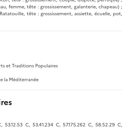
au, femme, tête : grossissement, galanterie, chapeau) ;
tatouille, tête : grossissement, assiette, écuelle, pot,
rts et Traditions Populaires
 de la Méditerranée
res
, 53.12.53 C, 53.41.234 C, 57.175.262 C, 58.52.29 C,